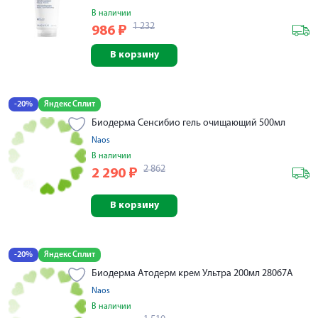
В наличии
1 232
986
₽
В корзину
-20%
Яндекс Сплит
Биодерма Сенсибио гель очищающий 500мл
Naos
В наличии
2 862
2 290
₽
В корзину
-20%
Яндекс Сплит
Биодерма Атодерм крем Ультра 200мл 28067A
Naos
В наличии