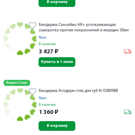
В корзину
Биодерма Сенсибио AR+ успокаивающая
сыворотка против покраснений и морщин 30мл
Naos
В наличии
3 427
₽
Купить в 1 клик
Яндекс Сплит
Биодерма Атодерм стик для губ 4г 028098B
Naos
В наличии
1 360
₽
В корзину