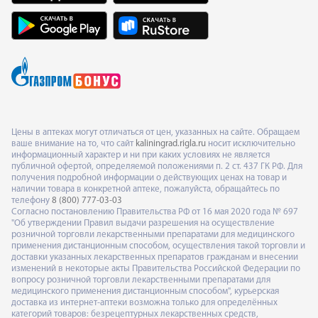
Цены в аптеках могут отличаться от цен, указанных на сайте. Обращаем
ваше внимание на то, что сайт
kaliningrad.rigla.ru
носит исключительно
информационный характер и ни при каких условиях не является
публичной офертой, определяемой положениями п. 2 ст. 437 ГК РФ. Для
получения подробной информации о действующих ценах на товар и
наличии товара в конкретной аптеке, пожалуйста, обращайтесь по
телефону
8 (800) 777-03-03
Согласно постановлению Правительства РФ от 16 мая 2020 года № 697
"Об утверждении Правил выдачи разрешения на осуществление
розничной торговли лекарственными препаратами для медицинского
применения дистанционным способом, осуществления такой торговли и
доставки указанных лекарственных препаратов гражданам и внесении
изменений в некоторые акты Правительства Российской Федерации по
вопросу розничной торговли лекарственными препаратами для
медицинского применения дистанционным способом", курьерская
доставка из интернет-аптеки возможна только для определённых
категорий товаров: безрецептурных лекарственных средств,