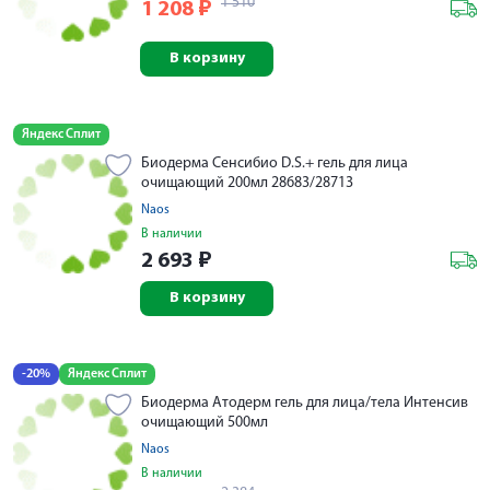
1 510
1 208
₽
В корзину
Яндекс Сплит
Биодерма Сенсибио D.S.+ гель для лица
очищающий 200мл 28683/28713
Naos
В наличии
2 693
₽
В корзину
-20%
Яндекс Сплит
Биодерма Атодерм гель для лица/тела Интенсив
очищающий 500мл
Naos
В наличии