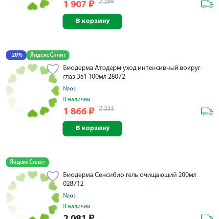
2 384
1 907
₽
В корзину
-20%
Яндекс Сплит
Биодерма Атодерм уход интенсивный вокруг
глаз 3в1 100мл 28072
Naos
В наличии
2 333
1 866
₽
В корзину
Яндекс Сплит
Биодерма Сенсибио гель очищающий 200мл
028712
Naos
В наличии
2 081
₽