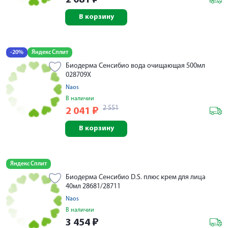
В корзину
-20%
Яндекс Сплит
Биодерма Сенсибио вода очищающая 500мл
028709X
Naos
В наличии
2 551
2 041
₽
В корзину
Яндекс Сплит
Биодерма Сенсибио D.S. плюс крем для лица
40мл 28681/28711
Naos
В наличии
3 454
₽