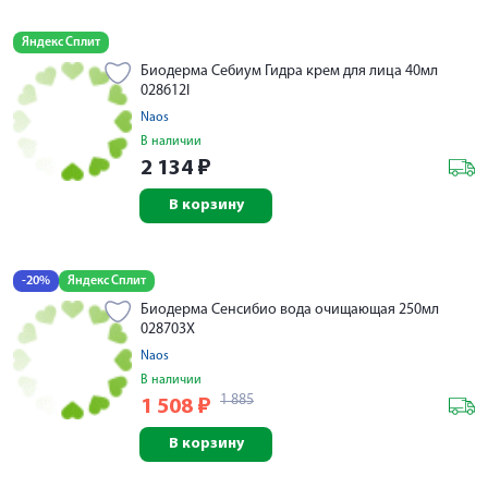
Яндекс Сплит
Биодерма Себиум Гидра крем для лица 40мл
028612I
Naos
В наличии
2 134
₽
В корзину
-20%
Яндекс Сплит
Биодерма Сенсибио вода очищающая 250мл
028703X
Naos
В наличии
1 885
1 508
₽
В корзину