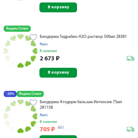
В корзину
Яндекс Сплит
Биодерма Гидрабио Н2О раствор 500мл 28381
Naos
В наличии
2 673
₽
В корзину
-20%
Яндекс Сплит
Биодерма Атодерм бальзам Интенсив 75мл
28115B
Naos
В наличии
881
705
₽