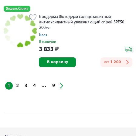
Яндекс Сплит
Биодерма Фотодерм солнцезащитный
антиоксидантный увлажняющий спрей SPF50
200мл
Naos
В наличии
3 833
₽
В корзину
от
1 200
...
1
2
3
4
9