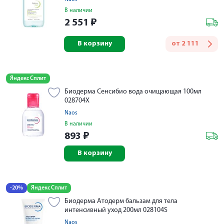
В наличии
2 551
₽
В корзину
от
2 111
Яндекс Сплит
Биодерма Сенсибио вода очищающая 100мл
028704X
Naos
В наличии
893
₽
В корзину
-20%
Яндекс Сплит
Биодерма Атодерм бальзам для тела
интенсивный уход 200мл 028104S
Naos