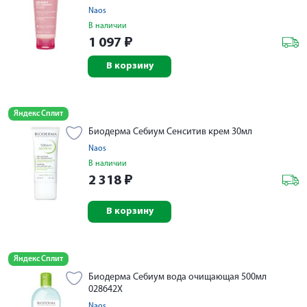
Naos
В наличии
1 097
₽
В корзину
Яндекс Сплит
Биодерма Себиум Сенситив крем 30мл
Naos
В наличии
2 318
₽
В корзину
Яндекс Сплит
Биодерма Себиум вода очищающая 500мл
028642X
Naos