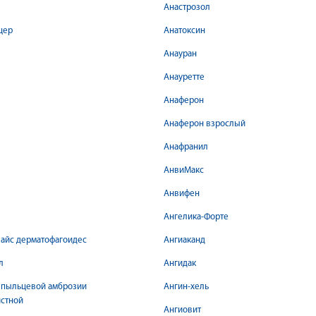
Анастрозол
цер
Анатоксин
Анауран
Анауретте
Анаферон
Анаферон взрослый
Анафранил
АнвиМакс
Анвифен
Ангелика-Форте
айс дерматофагоидес
Ангиаканд
л
Ангидак
 пыльцевой амброзии
Ангин-хель
стной
Ангиовит