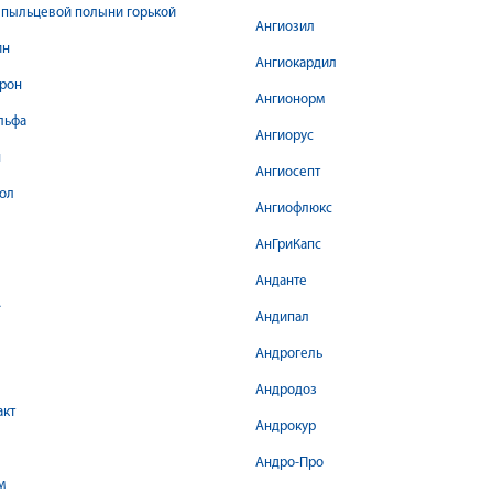
 пыльцевой полыни горькой
Ангиозил
ин
Ангиокардил
рон
Ангионорм
льфа
Ангиорус
н
Ангиосепт
ол
Ангиофлюкс
АнГриКапс
Анданте
А
Андипал
Андрогель
Андродоз
акт
Андрокур
Андро-Про
м