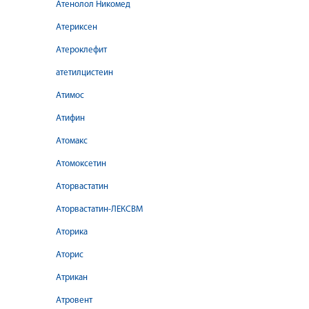
Атенолол Никомед
Атериксен
Атероклефит
атетилцистеин
Атимос
Атифин
Атомакс
Атомоксетин
Аторвастатин
Аторвастатин-ЛЕКСВМ
Аторика
Аторис
Атрикан
Атровент