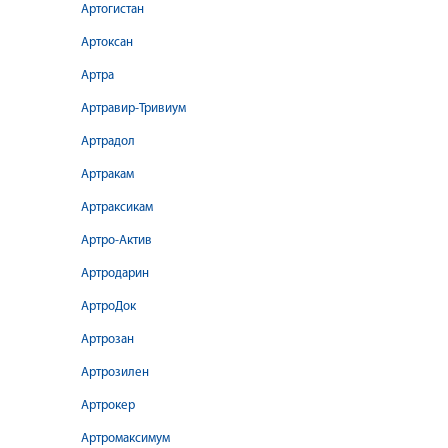
Артогистан
Артоксан
Артра
Артравир-Тривиум
Артрадол
Артракам
Артраксикам
Артро-Актив
Артродарин
АртроДок
Артрозан
Артрозилен
Артрокер
Артромаксимум