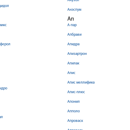
Анузол
цидол
Анэспум
Ап
микс
А-пар
Апбрави
оферол
Апидра
Апизартрон
Апилак
Апис
Апис меллифика
ндро
Апис-плюс
Апонил
е
Апполо
ал
Апроваск