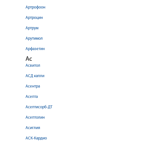
Артрофоон
Артроцин
Артрум
Арутимол
Арфазетин
Ас
Асвитол
АСД капли
Асентра
Асепта
Асептисорб-ДТ
Асептолин
Асиглия
АСК-Кардио