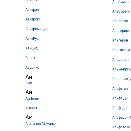
Азилект
Альбумин
Азитрал
Альбурекс
Азитрокс
Альвеско
Азитромицин
Альгерика
АзитРус
Альгерон
Азицид
Альгиклам
Азопт
Альдецин
Азурикс
Алька-при
Аи
Альтевир (
Аир
Альфаган
Ай
Альфа Д3
Ай-Болит
Альфадол
Айвест
Ак
Альфадол-
Акатинол Мемантин
Альфазокс