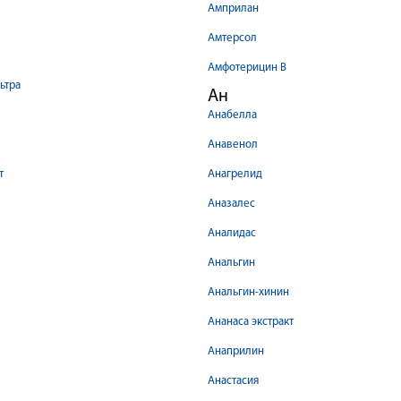
Амприлан
Амтерсол
Амфотерицин В
ьтра
Ан
Анабелла
Анавенол
т
Анагрелид
Аназалес
Аналидас
Анальгин
Анальгин-хинин
Ананаса экстракт
Анаприлин
Анастасия