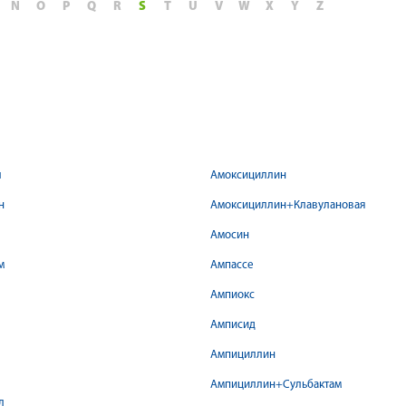
N
O
P
Q
R
S
T
U
V
W
X
Y
Z
л
Амоксициллин
н
Амоксициллин+Клавулановая
Амосин
м
Ампассе
Ампиокс
Амписид
Ампициллин
Ампициллин+Сульбактам
л