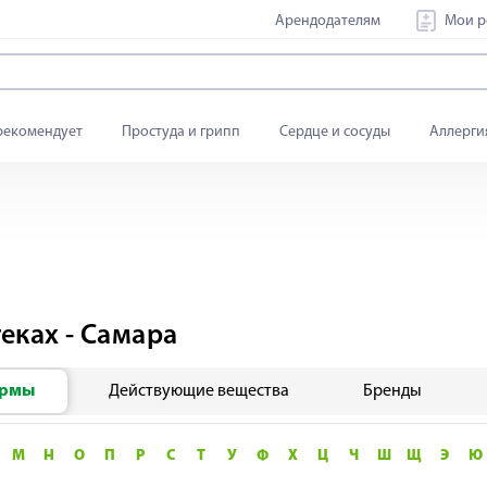
Арендодателям
Мои р
рекомендует
Простуда и грипп
Сердце и сосуды
Аллерги
еках - Самара
ормы
Действующие вещества
Бренды
М
Н
О
П
Р
С
Т
У
Ф
Х
Ц
Ч
Ш
Щ
Э
Ю