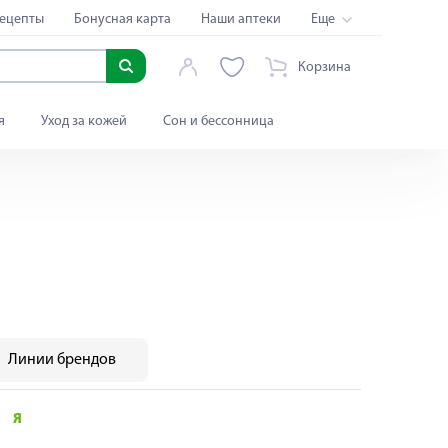
ецепты
Бонусная карта
Наши аптеки
Еще
Корзина
я
Уход за кожей
Сон и бессонница
Линии брендов
Я