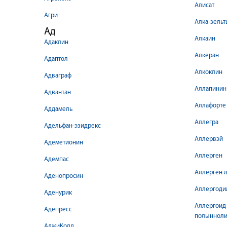
Алисат
Агри
Алка-зельт
Ад
Алкаин
Адаклин
Алкеран
Адаптол
Алкоклин
Адваграф
Аллапинин
Адвантан
Аллафорте
Аддамель
Аллегра
Адельфан-эзидрекс
Аллервэй
Адеметионин
Аллерген
Адемпас
Аллерген л
Аденопросин
Аллергоди
Аденурик
Аллергоид
Адепресс
полынноли
АджиКолд