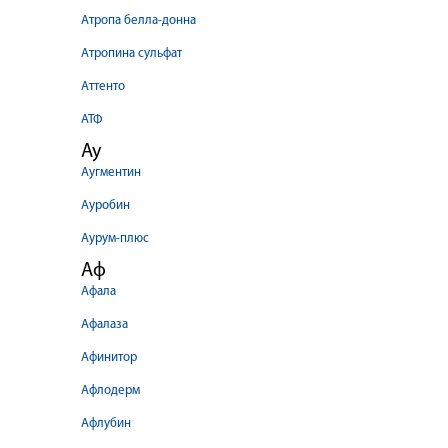
Атропа белла-донна
Атропина сульфат
Аттенто
АТФ
Ау
Аугментин
Ауробин
Аурум-плюс
Аф
Афала
Афалаза
Афинитор
Афлодерм
Афлубин