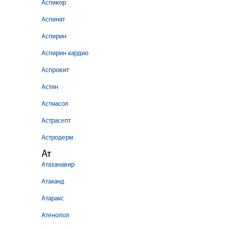
Аспикор
Аспинат
Аспирин
Аспирин кардио
Аспровит
Астин
Астмасол
Астрасепт
Астродерм
Ат
Атазанавир
Атаканд
Атаракс
Атенолол