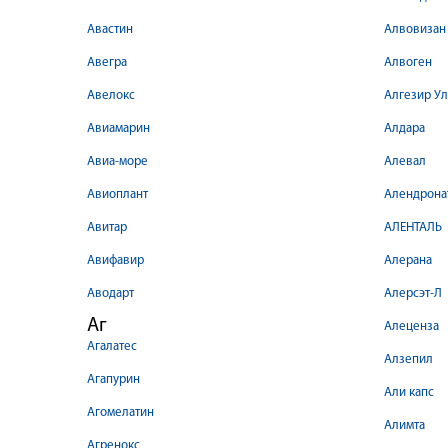
Авастин
Алвовизан
Авегра
Алвоген
Авелокс
Алгезир Ул
Авиамарин
Алдара
Авиа-море
Алевал
Авиоплант
Алендрона
Авитар
АЛЕНТАЛЬ
Авифавир
Алерана
Аводарт
Алерсэт-Л
Аг
Алеценза
Агалатес
Алзепил
Агапурин
Али капс
Агомелатин
Алимта
Агренокс