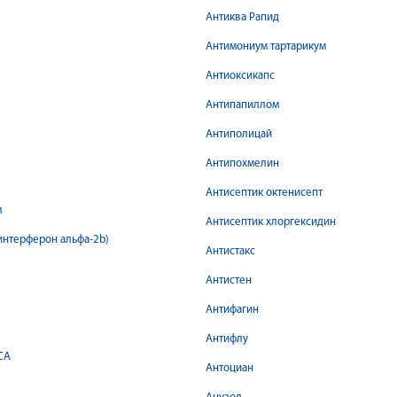
Антиква Рапид
Антимониум тартарикум
Антиоксикапс
Антипапиллом
Антиполицай
Антипохмелин
Антисептик октенисепт
м
Антисептик хлоргексидин
интерферон альфа-2b)
Антистакс
Антистен
Антифагин
Антифлу
СА
Антоциан