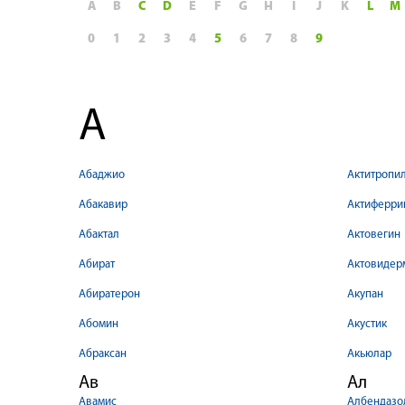
A
B
C
D
E
F
G
H
I
J
K
L
M
0
1
2
3
4
5
6
7
8
9
А
Абаджио
Актитропи
Абакавир
Актиферри
Абактал
Актовегин
Абират
Актовидер
Абиратерон
Акупан
Абомин
Акустик
Абраксан
Акьюлар
Ав
Ал
Авамис
Албендазо