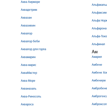
Аква Аирморе
Альфакаль
Аквадетрим
Альфаксим
Аквазан
Альфа Нор
Аквазивин
Альфарона
Аквалор
Альфа-Ток
Аквалор беби
Альфинал
Аквалор для горла
Ам
Амарил
Аквамарин
Амбене
Аква-марис
Амбене Хо
АкваМастер
Амбениум
Аква Море
Амбробен
Акваназаль
Амброгекс
Аква-Риносоль
Амброксол
Аквароса