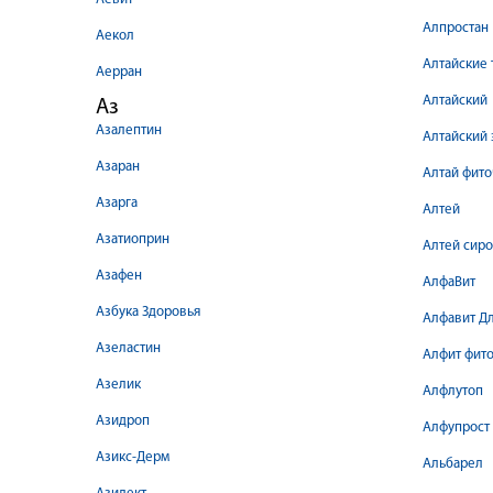
Алпростан
Аекол
Алтайские 
Аерран
Алтайский
Аз
Азалептин
Алтайский 
Азаран
Алтай фито
Азарга
Алтей
Азатиоприн
Алтей сир
Азафен
АлфаВит
Азбука Здоровья
Алфавит Д
Азеластин
Алфит фит
Азелик
Алфлутоп
Азидроп
Алфупрост
Азикс-Дерм
Альбарел