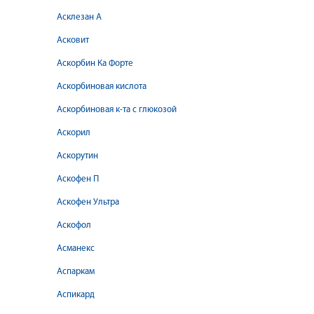
Асклезан А
Асковит
Аскорбин Ка Форте
Аскорбиновая кислота
Аскорбиновая к-та с глюкозой
Аскорил
Аскорутин
Аскофен П
Аскофен Ультра
Аскофол
Асманекс
Аспаркам
Аспикард