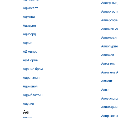
Аллергоид
Аджисепт
Аллергост
Аджови
Аллергофе
Адиарин
Аллокин-А
Адисорд
Алломеди
Адлив
Аллопурин
АД минус
Аллохол
АД-Норма
Алмагель
Адонис-бром
Алмагель 
Адреналин
Алмонт
Адрианол
Алоэ
Адрибластин
Алоэ экстр
Адуцил
Алпизарин
Ае
Алпразола
Аевит