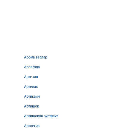
Арома эвалар
Арпефлю
Артезин
Артелак
Артикаин
Артишок
Артишоков экстракт
Артлегиа