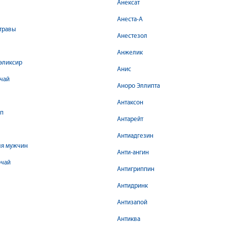
Анексат
Анеста-А
травы
Анестезол
Анжелик
эликсир
Анис
чай
Аноро Эллипта
Антаксон
оп
Антарейт
Антиадгезин
ля мужчин
Анти-ангин
очай
Антигриппин
Антидринк
Антизапой
Антиква