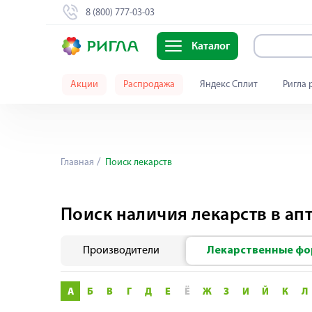
8 (800) 777-03-03
Каталог
Акции
Распродажа
Яндекс Сплит
Ригла 
Главная
Поиск лекарств
Поиск наличия лекарств в апт
Производители
Лекарственные ф
А
Б
В
Г
Д
Е
Ё
Ж
З
И
Й
К
Л