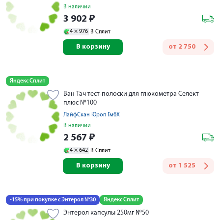
В наличии
3 902
₽
4 ×
976
В Сплит
В корзину
от
2 750
Яндекс Сплит
Ван Тач тест-полоски для глюкометра Селект
плюс №100
ЛайфСкан Юроп ГмбХ
В наличии
2 567
₽
4 ×
642
В Сплит
В корзину
от
1 525
-15% при покупке с Энтерол №30
Яндекс Сплит
Энтерол капсулы 250мг №50