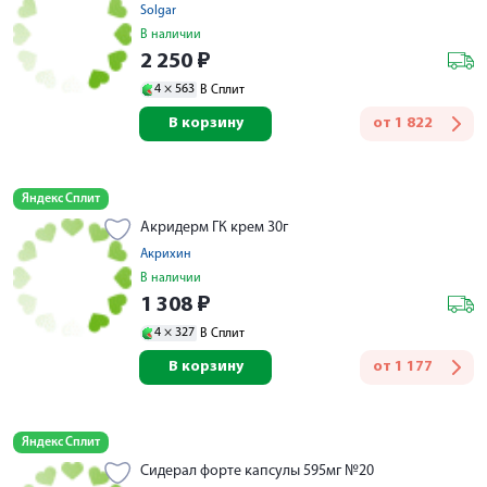
Solgar
В наличии
2 250
₽
4 ×
563
В Сплит
В корзину
от
1 822
Яндекс Сплит
Акридерм ГК крем 30г
Акрихин
В наличии
1 308
₽
4 ×
327
В Сплит
В корзину
от
1 177
Яндекс Сплит
Сидерал форте капсулы 595мг №20