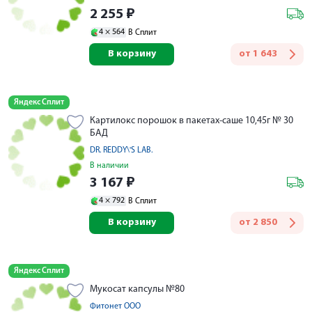
2 255
₽
4 ×
564
В Сплит
В корзину
от
1 643
Яндекс Сплит
Картилокс порошок в пакетах-саше 10,45г № 30
БАД
DR. REDDY\'S LAB.
В наличии
3 167
₽
4 ×
792
В Сплит
В корзину
от
2 850
Яндекс Сплит
Мукосат капсулы №80
Фитонет ООО