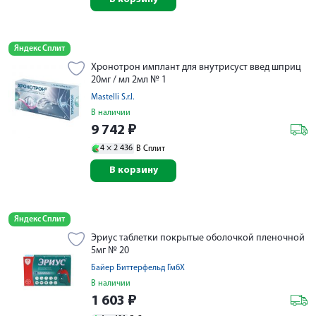
Яндекс Сплит
Хронотрон имплант для внутрисуст введ шприц
20мг / мл 2мл № 1
Mastelli S.r.l.
В наличии
9 742
₽
4 ×
2 436
В Сплит
В корзину
Яндекс Сплит
Эриус таблетки покрытые оболочкой пленочной
5мг № 20
Байер Биттерфельд ГмбХ
В наличии
1 603
₽