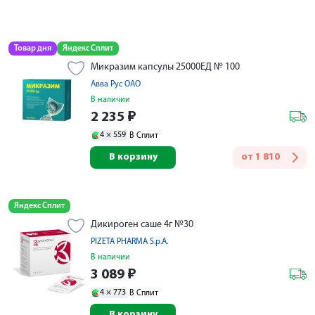
Товар дня
Яндекс Сплит
Микразим капсулы 25000ЕД № 100
Авва Рус ОАО
В наличии
2 235
₽
4 ×
559
В Сплит
В корзину
от
1 810
Яндекс Сплит
Дикироген саше 4г №30
PIZETA PHARMA S.p.A.
В наличии
3 089
₽
4 ×
773
В Сплит
В корзину