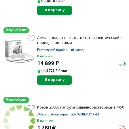
4 ×
401
В Сплит
В корзину
Яндекс Сплит
Алмаг аппарат плюс магнитотерапевтический с
принадлежностями
Елатомский приборный завод
В наличии
14 899
₽
4 ×
3 725
В Сплит
В корзину
Яндекс Сплит
Креон 25000 капсулы кишечнорастворимые №50
Эбботт Лэбораториз ГмбХ/АОВЕРОФАРМ
В наличии
1 780
₽