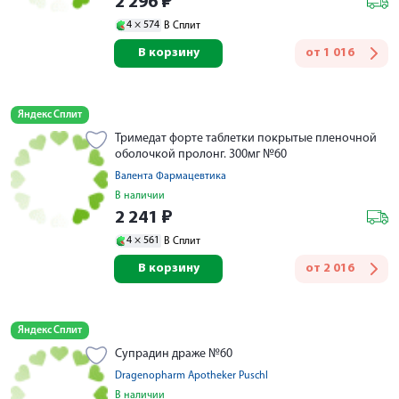
2 296
₽
4 ×
574
В Сплит
В корзину
от
1 016
Яндекс Сплит
Тримедат форте таблетки покрытые пленочной
оболочкой пролонг. 300мг №60
Валента Фармацевтика
В наличии
2 241
₽
4 ×
561
В Сплит
В корзину
от
2 016
Яндекс Сплит
Супрадин драже №60
Dragenopharm Apotheker Puschl
В наличии