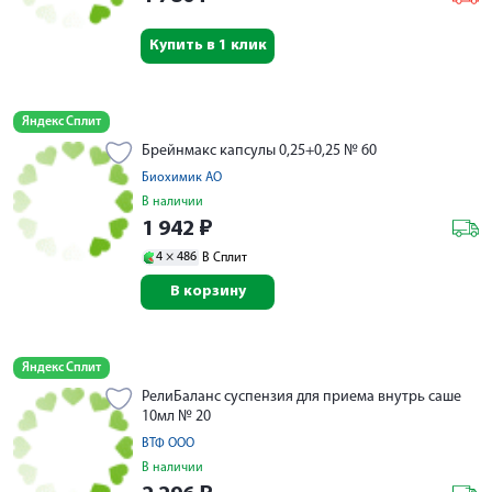
Купить в 1 клик
Яндекс Сплит
Брейнмакс капсулы 0,25+0,25 № 60
Биохимик АО
В наличии
1 942
₽
4 ×
486
В Сплит
В корзину
Яндекс Сплит
РелиБаланс суспензия для приема внутрь саше
10мл № 20
ВТФ ООО
В наличии