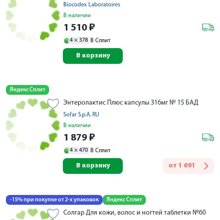
Biocodex Laboratoires
В наличии
1 510
₽
4 ×
378
В Сплит
В корзину
Яндекс Сплит
Энтеролактис Плюс капсулы 316мг № 15 БАД
Sofar S.p.A. RU
В наличии
1 879
₽
4 ×
470
В Сплит
В корзину
от
1 691
-15% при покупке от 2-х упаковок
Яндекс Сплит
Солгар Для кожи, волос и ногтей таблетки №60