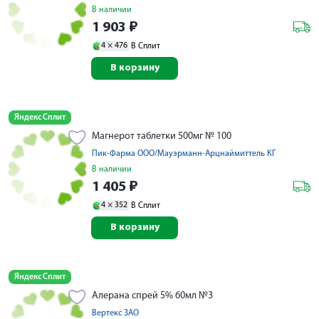
В наличии
1 903
₽
4 ×
476
В Сплит
В корзину
Яндекс Сплит
Магнерот таблетки 500мг № 100
Пик-Фарма ООО/Мауэрманн-Арцнаймиттель КГ
В наличии
1 405
₽
4 ×
352
В Сплит
В корзину
Яндекс Сплит
Алерана спрей 5% 60мл №3
Вертекс ЗАО